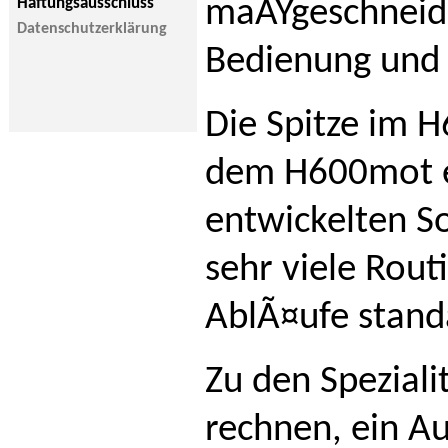
Haftungsausschluss
maÃŸgeschneid
Datenschutzerklärung
Bedienung und
Die Spitze im 
dem H600mot er
entwickelten S
sehr viele Rou
AblÃ¤ufe stand
Zu den Spezial
rechnen, ein A