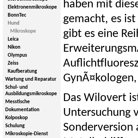
haben mit dies
Elektronenmikroskope
BonnTec
gemacht, es ist
Hund
gibt es eine Re
Mikroskope
Leica
ErweiterungsmÃ
Nikon
Olympus
Auflichtfluores
Zeiss
Kaufberatung
GynÃ¤kologen,
Wartung und Reparatur
Schul- und
Ausbildungsmikroskope
Das Wilovert is
Messtische
Untersuchung v
Dokumentation
Kolposkop
Sonderversion 
Schulung
Mikroskopie-Dienst