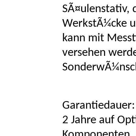
SÃ¤ulenstativ,
WerkstÃ¼cke u
kann mit Mess
versehen werde
SonderwÃ¼nsch
Garantiedauer:
2 Jahre auf Opt
Komponenten