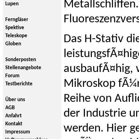
Metallschliffen.
Lupen
Fluoreszenzvers
Ferngläser
Spektive
Teleskope
Das H-Stativ di
Globen
leistungsfÃ¤hi
Sonderposten
ausbaufÃ¤hig, 
Stellenangebote
Forum
Mikroskop fÃ¼
Testberichte
Reihe von Aufli
Über uns
AGB
der Industrie u
Anfahrt
Kontakt
werden. Hier g
Impressum