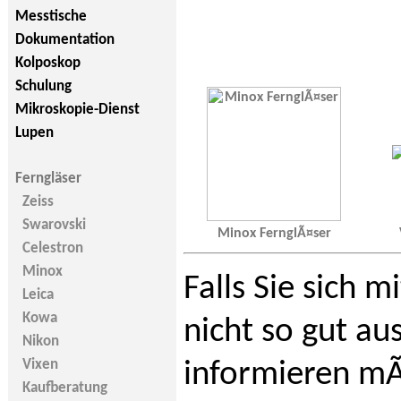
Messtische
Dokumentation
Kolposkop
Schulung
Mikroskopie-Dienst
Lupen
Ferngläser
Zeiss
Swarovski
Minox FernglÃ¤ser
Celestron
Minox
Falls Sie sich
Leica
Kowa
nicht so gut au
Nikon
Vixen
informieren mÃ
Kaufberatung