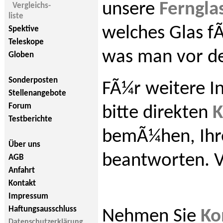
unsere
Ferngla
Vergleichs-
liste
welches Glas f
Spektive
Teleskope
was man vor de
Globen
Sonderposten
FÃ¼r weitere I
Stellenangebote
Forum
bitte direkten
K
Testberichte
bemÃ¼hen, Ihre
Über uns
beantworten. V
AGB
Anfahrt
Kontakt
Impressum
Haftungsausschluss
Nehmen Sie
Ko
Datenschutzerklärung