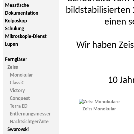
Messtische
bildstabilisierten
Dokumentation
einen s
Kolposkop
Schulung
Mikroskopie-Dienst
Wir haben Zeis
Lupen
Ferngläser
Zeiss
Monokular
10 Jah
ClassiC
Victory
Conquest
Terra ED
Zeiss Monokular
Entfernungsmesser
NachtsichtgerÃ¤te
Swarovski