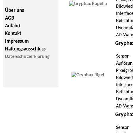
Bildwied
Über uns
Interfac
AGB
Belichtu
Anfahrt
Dynamik
Kontakt
AD-Wand
Impressum
Gryphax
Haftungsausschluss
Sensor
Datenschutzerklärung
Auflösun
Pixelgrö
Bildwied
Interfac
Belichtu
Dynamik
AD-Wand
Grypha
Sensor