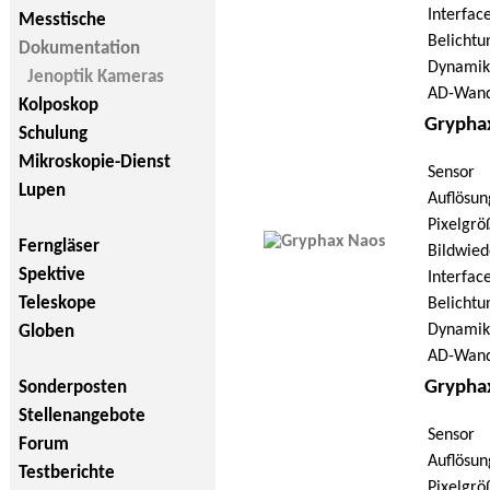
Interfac
Messtische
Belichtu
Dokumentation
Dynamik
Jenoptik Kameras
AD-Wand
Kolposkop
Grypha
Schulung
Mikroskopie-Dienst
Sensor
Lupen
Auflösun
Pixelgrö
Ferngläser
Bildwied
Spektive
Interfac
Teleskope
Belichtu
Dynamik
Globen
AD-Wand
Gryphax
Sonderposten
Stellenangebote
Sensor
Forum
Auflösun
Testberichte
Pixelgrö