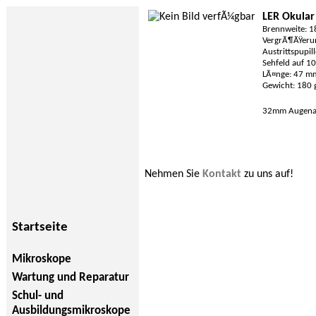
LER Okular
Brennweite: 
VergrÃ¶ÃŸeru
Austrittspupil
Sehfeld auf 1
LÃ¤nge: 47 m
Gewicht: 180 
32mm Augenabs
Nehmen Sie
Kontakt
zu uns auf!
Startseite
Mikroskope
Wartung und Reparatur
Schul- und
Ausbildungsmikroskope